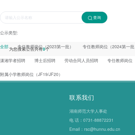
查询
公示类型:
全部
专任教师岗位（2023第一批）
专任教师岗位（2024第一批
为您搜索公告共有
0
个
潇湘学者招聘
博士后招聘
劳动合同人员招聘
专任教师岗位（
附属小学教师岗位（JF19/JF20）
联系我们
湖南师范大学人事处
电 话：0731-88872231
Email：rsc@hunnu.edu.cn